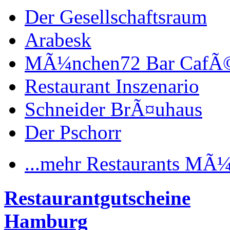
Der Gesellschaftsraum
Arabesk
MÃ¼nchen72 Bar CafÃ
Restaurant Inszenario
Schneider BrÃ¤uhaus
Der Pschorr
...mehr Restaurants MÃ
Restaurantgutscheine
Hamburg