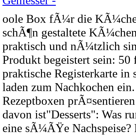
oole Box fÃ¼r die KÃ¼che!
schÃ¶n gestaltete KÃ¼chena
praktisch und nÃ¼tzlich si
Produkt begeistert sein: 50
praktische Registerkarte in 
laden zum Nachkochen ein.
Rezeptboxen prÃ¤sentieren 
davon ist"Desserts": Was ru
eine sÃ¼ÃŸe Nachspeise? F